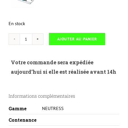
En stock
AJOUTER AU PANIER
quantité
de
NEUTRESS
Votre commande sera expédiée
UNIV-
aujourd’hui si elle est réalisée avant 14h
H.05/80A-
HP
2055/LASERJET
Informations complémentaires
PRO
400M401/CANON
Gamme
NEUTRESS
LBP6300-
CE505A/CF280A
Contenance