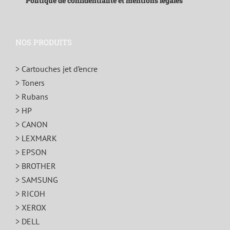
Politique de confidentialité et mentions légales
NOS PRODUITS
> Cartouches jet d’encre
> Toners
> Rubans
> HP
> CANON
> LEXMARK
> EPSON
> BROTHER
> SAMSUNG
> RICOH
> XEROX
> DELL