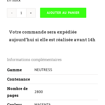
En stock
AJOUTER AU PANIER
quantité
de
NEUTRESS
Votre commande sera expédiée
UNIV-
aujourd’hui si elle est réalisée avant 14h
H.304/305/312AM-
HP
2025/300/MFPM476-
Informations complémentaires
CC533A/CE413A/CF383A-
M
Gamme
NEUTRESS
Contenance
Nombre de
2800
pages
Couleur
MAGENTA