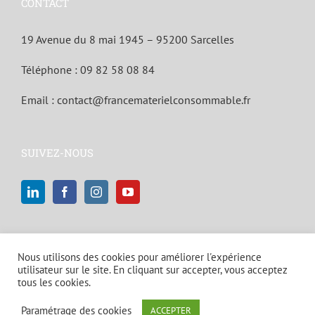
CONTACT
19 Avenue du 8 mai 1945 – 95200 Sarcelles
Téléphone :
09 82 58 08 84
Email :
contact@francematerielconsommable.fr
SUIVEZ-NOUS
Nous utilisons des cookies pour améliorer l'expérience
utilisateur sur le site. En cliquant sur accepter, vous acceptez
tous les cookies.
© Copyright 2021 | Tous droits réservés |
Mentions légales et politique
Paramétrage des cookies
ACCEPTER