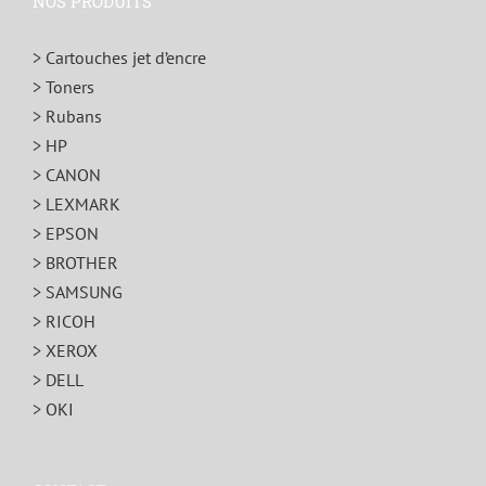
NOS PRODUITS
> Cartouches jet d’encre
> Toners
> Rubans
> HP
> CANON
> LEXMARK
> EPSON
> BROTHER
> SAMSUNG
> RICOH
> XEROX
> DELL
> OKI