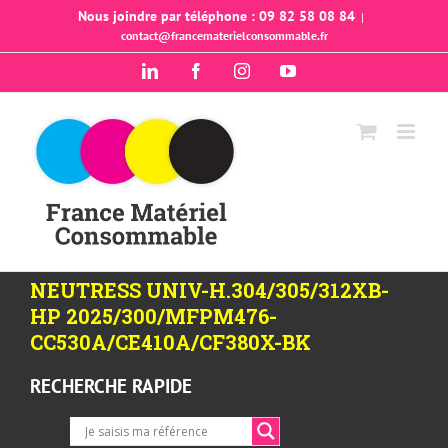
Passer
Nous joindre par téléphone : 09 82 58 08 84
|
contact@francematerielconsommable.fr
au
contenu
LinkedIn
Facebook
Instagram
YouTube
NEUTRESS UNIV-H.304/305/312XB-
HP 2025/300/MFPM476-
CC530A/CE410A/CF380X-BK
RECHERCHE RAPIDE