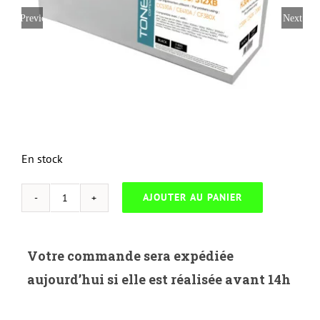
Previous
Next
En stock
AJOUTER AU PANIER
quantité
de
NEUTRESS
Votre commande sera expédiée
UNIV-
aujourd’hui si elle est réalisée avant 14h
H.304/305/312XB-
HP