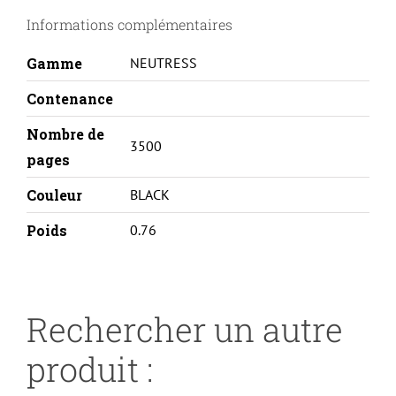
2025/300/MFPM476-
Informations complémentaires
CC530A/CE410A/CF380X-
BK
Gamme
NEUTRESS
Contenance
Nombre de
3500
pages
Couleur
BLACK
Poids
0.76
Rechercher un autre
produit :