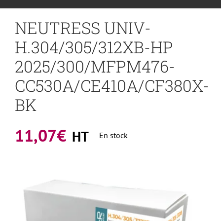
NEUTRESS UNIV-
H.304/305/312XB-HP
2025/300/MFPM476-
CC530A/CE410A/CF380X-
BK
11,07
€
HT
En stock