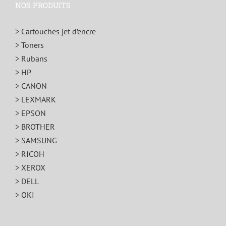
NOS PRODUITS
> Cartouches jet d’encre
> Toners
> Rubans
> HP
> CANON
> LEXMARK
> EPSON
> BROTHER
> SAMSUNG
> RICOH
> XEROX
> DELL
> OKI