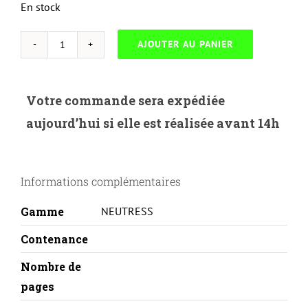
En stock
AJOUTER AU PANIER
quantité
de
NEUTRESS-
Votre commande sera expédiée
X.6010B-
aujourd’hui si elle est réalisée avant 14h
XEROX
PHASER
6000/6010-
Informations complémentaires
106R01630-
BK
Gamme
NEUTRESS
Contenance
Nombre de
pages