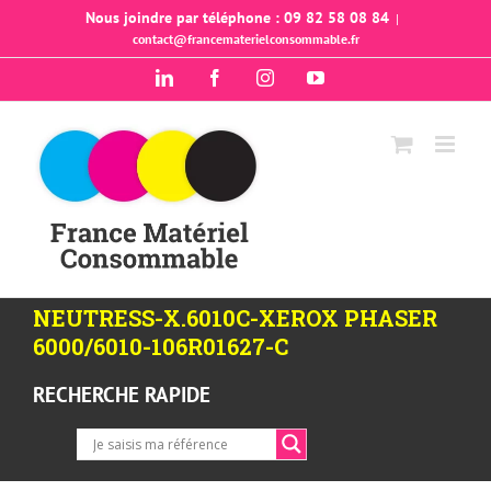
Passer
Nous joindre par téléphone : 09 82 58 08 84
|
contact@francematerielconsommable.fr
au
contenu
LinkedIn
Facebook
Instagram
YouTube
NEUTRESS-X.6010C-XEROX PHASER
6000/6010-106R01627-C
RECHERCHE RAPIDE