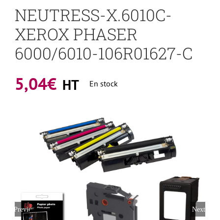
NEUTRESS-X.6010C-
XEROX PHASER
6000/6010-106R01627-C
5,04
€
HT
En stock
Previous
Next