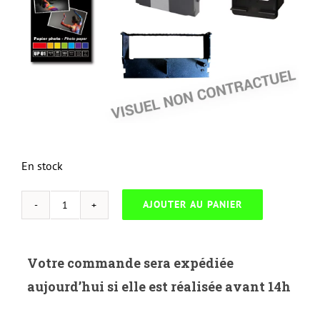
En stock
AJOUTER AU PANIER
quantité
de
NEUTRESS-
Votre commande sera expédiée
X.6010C-
aujourd’hui si elle est réalisée avant 14h
XEROX
PHASER