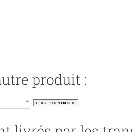
utre produit :
t livrés par les tra