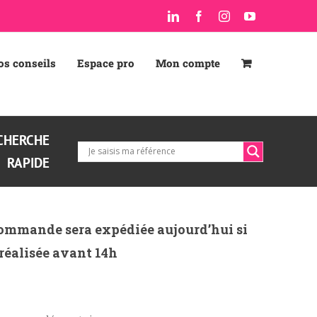
LinkedIn
Facebook
Instagram
YouTube
os conseils
Espace pro
Mon compte
CHERCHE
RAPIDE
ommande sera expédiée aujourd’hui si
 réalisée avant 14h