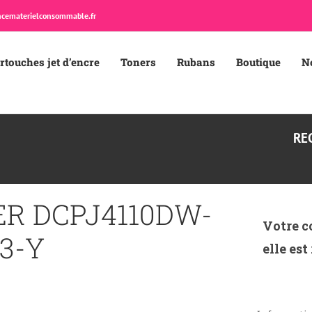
cematerielconsommable.fr
rtouches jet d’encre
Toners
Rubans
Boutique
N
RE
ER DCPJ4110DW-
Votre c
3-Y
elle est