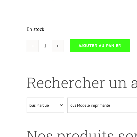
En stock
AJOUTER AU PANIER
quantité
de
UP-
B-
Rechercher un a
123Y-
BROTHER
DCPJ4110DW-
NEW
CHIP
V3-
Nos produits son
LC123-