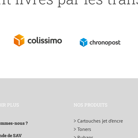
OIR PLUS
NOS PRODUITS
> Cartouches jet d’encre
ommes-nous ?
> Toners
de de SAV
> Rubans