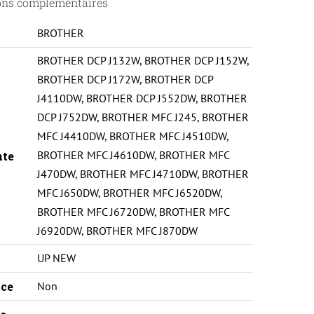
ons complémentaires
BROTHER
BROTHER DCP J132W
,
BROTHER DCP J152W
,
BROTHER DCP J172W
,
BROTHER DCP
J4110DW
,
BROTHER DCP J552DW
,
BROTHER
DCP J752DW
,
BROTHER MFC J245
,
BROTHER
MFC J4410DW
,
BROTHER MFC J4510DW
,
BROTHER MFC J4610DW
,
BROTHER MFC
nte
J470DW
,
BROTHER MFC J4710DW
,
BROTHER
MFC J650DW
,
BROTHER MFC J6520DW
,
BROTHER MFC J6720DW
,
BROTHER MFC
J6920DW
,
BROTHER MFC J870DW
UP NEW
ce
Non