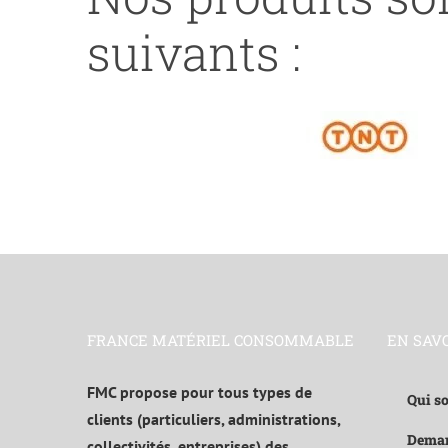
Y
suivants :
FRANCE MATÉRIEL CONSOMMABLE
EN SAV
FMC propose pour tous types de
Qui s
clients (particuliers, administrations,
Deman
collectivités, entreprises) des