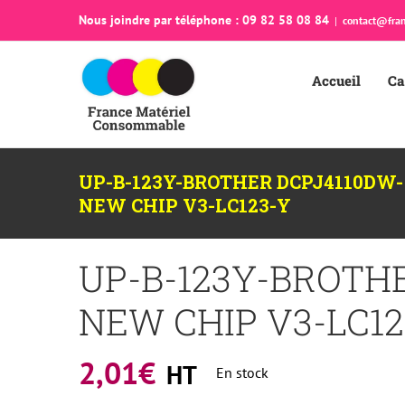
Passer
Nous joindre par téléphone : 09 82 58 08 84
|
contact@fran
au
contenu
Accueil
Ca
UP-B-123Y-BROTHER DCPJ4110DW-
NEW CHIP V3-LC123-Y
UP-B-123Y-BROTH
NEW CHIP V3-LC12
2,01
€
HT
En stock