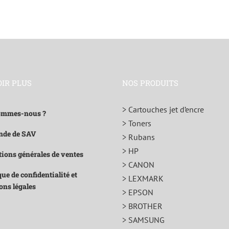
OIR PLUS
NOS PRODUITS
> Cartouches jet d’encre
ommes-nous ?
> Toners
de de SAV
> Rubans
> HP
ions générales de ventes
> CANON
que de confidentialité et
> LEXMARK
ons légales
> EPSON
> BROTHER
> SAMSUNG