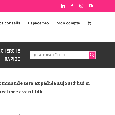
LinkedIn
Facebook
Instagram
YouTube
os conseils
Espace pro
Mon compte
ECHERCHE
RAPIDE
ommande sera expédiée aujourd’hui si
 réalisée avant 14h