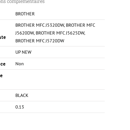
ons complémentaires
BROTHER
BROTHER MFC J5320DW
,
BROTHER MFC
J5620DW
,
BROTHER MFC J5625DW
,
nte
BROTHER MFC J5720DW
UP NEW
ce
Non
e
BLACK
0.13