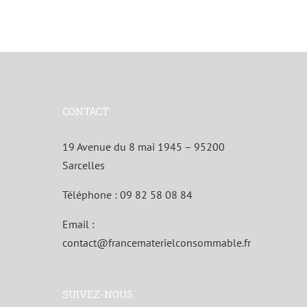
CONTACT
19 Avenue du 8 mai 1945 – 95200
Sarcelles
Téléphone :
09 82 58 08 84
Email :
contact@francematerielconsommable.fr
SUIVEZ-NOUS