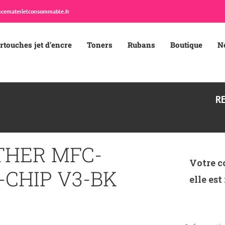
cematerielconsommable.fr
rtouches jet d’encre
Toners
Rubans
Boutique
N
R
THER MFC-
Votre c
-CHIP V3-BK
elle est