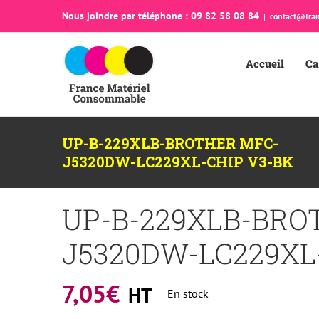
Passer
Nous joindre par téléphone : 09 82 58 08 84
|
contact@fran
au
contenu
Accueil
Ca
UP-B-229XLB-BROTHER MFC-
J5320DW-LC229XL-CHIP V3-BK
UP-B-229XLB-BRO
J5320DW-LC229XL
7,05
€
HT
En stock