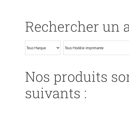
de
UP-
B-
Rechercher un a
229XLB-
BROTHER
MFC-
J5320DW-
LC229XL-
CHIP
Nos produits son
V3-
BK
suivants :