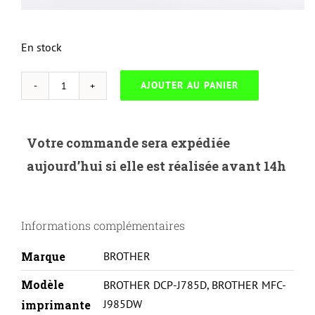
En stock
AJOUTER AU PANIER
quantité
de
UP-
Votre commande sera expédiée
B-
aujourd’hui si elle est réalisée avant 14h
22UXLC-
BROTHER
DCPJ785DW/MFCJ985DW-
Informations complémentaires
LC22U-
C
Marque
BROTHER
Modèle
BROTHER DCP-J785D
,
BROTHER MFC-
J985DW
imprimante