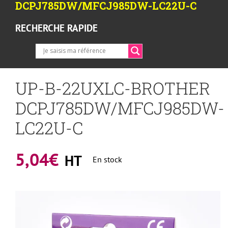
DCPJ785DW/MFCJ985DW-LC22U-C
RECHERCHE RAPIDE
UP-B-22UXLC-BROTHER
DCPJ785DW/MFCJ985DW-
LC22U-C
5,04
€
HT
En stock