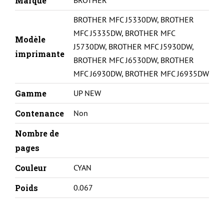
Marque
C
BROTHER MFC J5330DW
,
BROTHER
MFC J5335DW
,
BROTHER MFC
Modèle
J5730DW
,
BROTHER MFC J5930DW
,
imprimante
BROTHER MFC J6530DW
,
BROTHER
MFC J6930DW
,
BROTHER MFC J6935DW
Gamme
UP NEW
Contenance
Non
Nombre de
pages
Couleur
CYAN
Poids
0.067