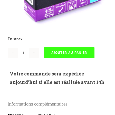
En stock
AJOUTER AU PANIER
quantité
de
UP-
Votre commande sera expédiée
B-
aujourd’hui si elle est réalisée avant 14h
3219XLC-
BROTHER
MFC
Informations complémentaires
J5330/J5730/J6530/J6930-
LC3219XL-
BROTHER