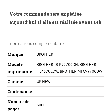
de
UP-
Votre commande sera expédiée
B.328B-
aujourd’hui si elle est réalisée avant 14h
BROTHER
HL4570-
TN328-
Informations complémentaires
BK-
REMA#
Marque
BROTHER
Modèle
BROTHER DCP9270CDN
,
BROTHER
HL4570CDW
,
BROTHER MFC9970CDW
imprimante
Gamme
UP NEW
Contenance
Nombre de
6000
pages