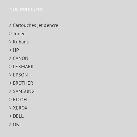
NOS PRODUITS
> Cartouches jet d’encre
> Toners
> Rubans
> HP
> CANON
> LEXMARK
> EPSON
> BROTHER
> SAMSUNG
> RICOH
> XEROX
> DELL
> OKI