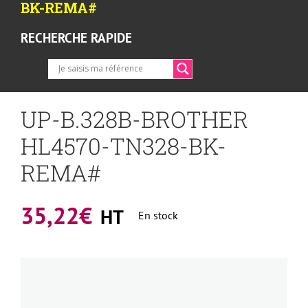
BK-REMA#
RECHERCHE RAPIDE
UP-B.328B-BROTHER
HL4570-TN328-BK-
REMA#
35,22
€
HT
En stock