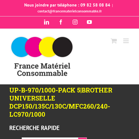
Passer
Nous joindre par téléphone : 09 82 58 08 84
|
contact@francematerielconsommable.fr
au
contenu
LinkedIn
Facebook
Instagram
YouTube
UP-B-970/1000-PACK 5|BROTHER
UNIVERSELLE
DCP150/135C/130C/MFC260/240-
LC970/1000
RECHERCHE RAPIDE