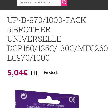
UP-B-970/1000-PACK
5|BROTHER
UNIVERSELLE
DCP150/135C/130C/MFC260
LC970/1000
5,04
€
HT
En stock