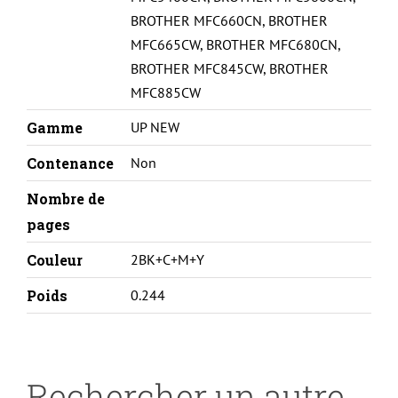
BROTHER MFC660CN
,
BROTHER
MFC665CW
,
BROTHER MFC680CN
,
BROTHER MFC845CW
,
BROTHER
MFC885CW
Gamme
UP NEW
Contenance
Non
Nombre de
pages
Couleur
2BK+C+M+Y
Poids
0.244
Rechercher un autre