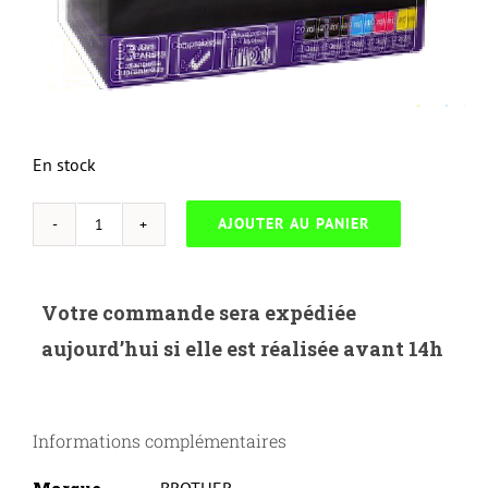
En stock
AJOUTER AU PANIER
quantité
de
UP-
Votre commande sera expédiée
B-
aujourd’hui si elle est réalisée avant 14h
970/1000-
PACK
5|BROTHER
Informations complémentaires
UNIVERSELLE
DCP150/135C/130C/MFC260/240-