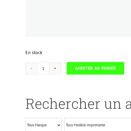
En stock
AJOUTER AU PANIER
quantité
de
UP-
BROTHER
Rechercher un a
P
TOUCH
TZe
221