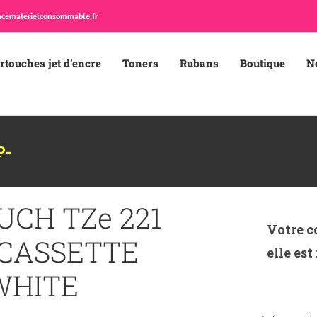
cematerielconsommable.fr
rtouches jet d’encre
Toners
Rubans
Boutique
N
P-
UCH TZe 221
Votre c
 CASSETTE
elle est
WHITE