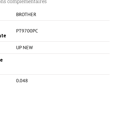
ons complémentaires
BROTHER
PT9700PC
nte
UP NEW
e
0.048