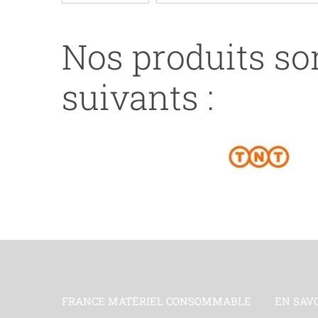
LAMINATED
TAPE
Nos produits son
CASSETTE
COMP-
suivants :
BLACK
ON
WHITE
FRANCE MATÉRIEL CONSOMMABLE
EN SAV