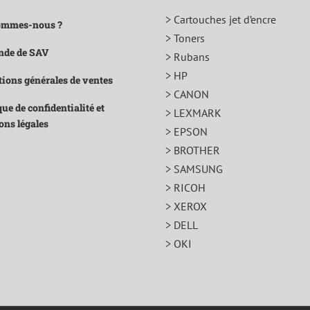
> Cartouches jet d’encre
ommes-nous ?
> Toners
de de SAV
> Rubans
> HP
ions générales de ventes
> CANON
que de confidentialité et
> LEXMARK
ons légales
> EPSON
> BROTHER
> SAMSUNG
> RICOH
> XEROX
> DELL
> OKI