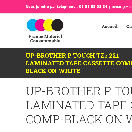
Passer
Nous joindre par téléphone : 09 82 58 08 84
|
contact@fran
au
contenu
Accueil
Ca
UP-BROTHER P TOUCH TZe 221
LAMINATED TAPE CASSETTE COM
BLACK ON WHITE
UP-BROTHER P TO
LAMINATED TAPE
COMP-BLACK ON 