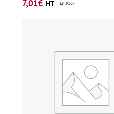
7,01
€
HT
En stock