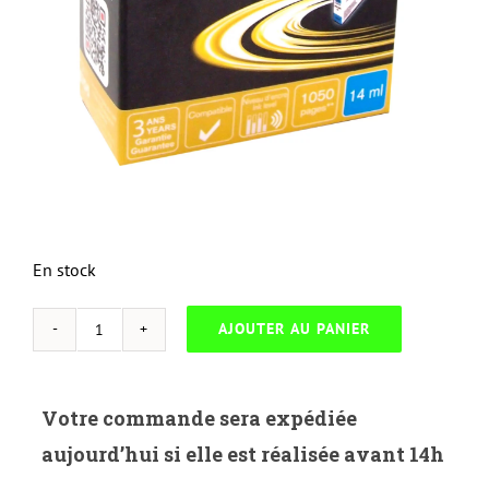
En stock
AJOUTER AU PANIER
quantité
de
UP-
Votre commande sera expédiée
C-
aujourd’hui si elle est réalisée avant 14h
1500XLC-