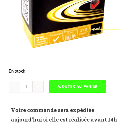
En stock
AJOUTER AU PANIER
quantité
de
UP-
Votre commande sera expédiée
C-
aujourd’hui si elle est réalisée avant 14h
24B-
CANON