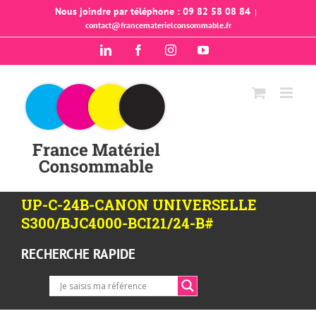
Passer
Nous joindre par téléphone : 09 82 58 08 84
|
contact@francematerielconsommable.fr
au
contenu
LinkedIn
Facebook
Instagram
YouTube
UP-C-24B-CANON UNIVERSELLE
S300/BJC4000-BCI21/24-B#
RECHERCHE RAPIDE