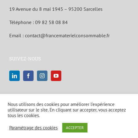
19 Avenue du 8 mai 1945 – 95200 Sarcelles
Téléphone :
09 82 58 08 84
Email :
contact@francematerielconsommable.fr
SUIVEZ-NOUS
Nous utilisons des cookies pour améliorer l'expérience
utilisateur sur le site. En cliquant sur accepter, vous acceptez
tous les cookies.
© Copyright 2021 | Tous droits réservés |
Mentions légales et politique
Paramétrage des cookies
ACCEPTER
de confidentialité