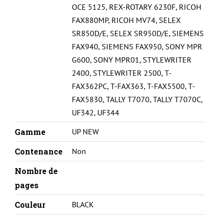
OCE 5125
,
REX-ROTARY 6230F
,
RICOH
FAX880MP
,
RICOH MV74
,
SELEX
SR850D/E
,
SELEX SR950D/E
,
SIEMENS
FAX940
,
SIEMENS FAX950
,
SONY MPR
G600
,
SONY MPR01
,
STYLEWRITER
2400
,
STYLEWRITER 2500
,
T-
FAX362PC
,
T-FAX363
,
T-FAX5500
,
T-
FAX5830
,
TALLY T7070
,
TALLY T7070C
,
UF342
,
UF344
Gamme
UP NEW
Contenance
Non
Nombre de
pages
Couleur
BLACK