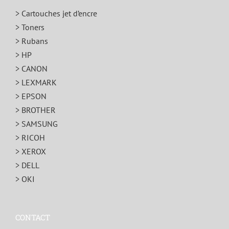
> Cartouches jet d’encre
> Toners
> Rubans
> HP
> CANON
> LEXMARK
> EPSON
> BROTHER
> SAMSUNG
> RICOH
> XEROX
> DELL
> OKI
CONTACT