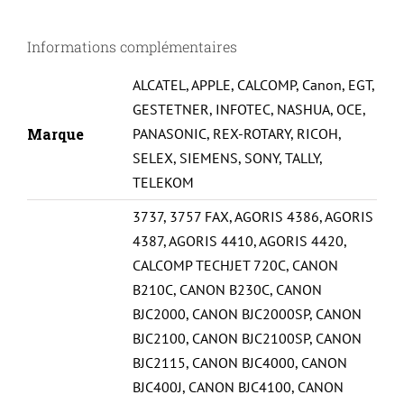
UNIVERSELLE
Informations complémentaires
S300/BJC4000-
BCI21/24-
ALCATEL
,
APPLE
,
CALCOMP
,
Canon
,
EGT
,
B#
GESTETNER
,
INFOTEC
,
NASHUA
,
OCE
,
Marque
PANASONIC
,
REX-ROTARY
,
RICOH
,
SELEX
,
SIEMENS
,
SONY
,
TALLY
,
TELEKOM
3737
,
3757 FAX
,
AGORIS 4386
,
AGORIS
4387
,
AGORIS 4410
,
AGORIS 4420
,
CALCOMP TECHJET 720C
,
CANON
B210C
,
CANON B230C
,
CANON
BJC2000
,
CANON BJC2000SP
,
CANON
BJC2100
,
CANON BJC2100SP
,
CANON
BJC2115
,
CANON BJC4000
,
CANON
BJC400J
,
CANON BJC4100
,
CANON