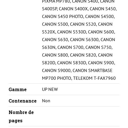
PIXMA MP780
,
CANON S400
,
CANON
S400SP
,
CANON S400X
,
CANON S450
,
CANON S450 PHOTO
,
CANON S4500
,
CANON S500
,
CANON S520
,
CANON
S520X
,
CANON S530D
,
CANON S600
,
CANON S630
,
CANON S6300
,
CANON
S630N
,
CANON S700
,
CANON S750
,
CANON S800
,
CANON S820
,
CANON
S820D
,
CANON S830D
,
CANON S900
,
CANON S9000
,
CANON SMARTBASE
MP700 PHOTO
,
TELEKOM T-FAX7960
Gamme
UP NEW
Contenance
Non
Nombre de
pages