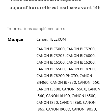
C-
aujourd’hui si elle est réalisée avant 14h
3C-
CANON
UNIVERSELLE
Informations complémentaires
BJC6000/S800-
BCI3/BCI6-
Marque
Canon
,
TELEKOM
C#
CANON BJC3000
,
CANON BJC3200
,
CANON BJC3205
,
CANON BJC6000
,
CANON BJC6100
,
CANON BJC6200
,
CANON BJC6500
,
CANON BJC8200
,
CANON BJC8200 PHOTO
,
CANON
BJF860
,
CANON BJF870
,
CANON I550
,
CANON I5500
,
CANON I550X
,
CANON
I560
,
CANON I6100
,
CANON I6500
,
CANON I850
,
CANON I860
,
CANON
I865
,
CANON I900D
,
CANON I905D
,