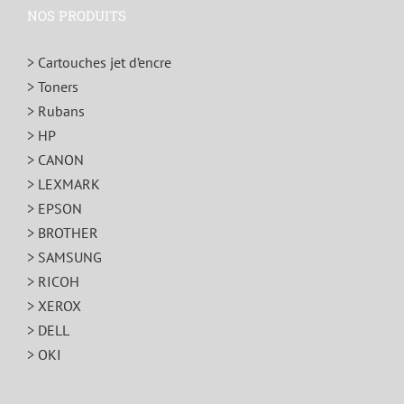
NOS PRODUITS
> Cartouches jet d’encre
> Toners
> Rubans
> HP
> CANON
> LEXMARK
> EPSON
> BROTHER
> SAMSUNG
> RICOH
> XEROX
> DELL
> OKI