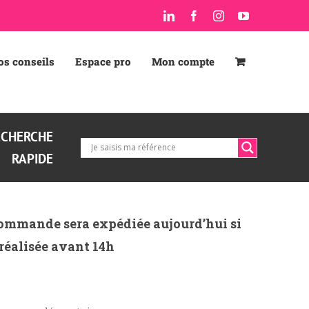
LinkedIn
Facebook
Instagram
YouTube
os conseils
Espace pro
Mon compte
ECHERCHE
RAPIDE
ommande sera expédiée aujourd’hui si
 réalisée avant 14h