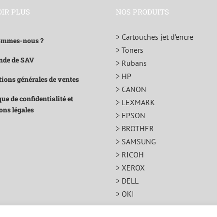
OIR PLUS
NOS PRODUITS
> Cartouches jet d’encre
ommes-nous ?
> Toners
de de SAV
> Rubans
> HP
ions générales de ventes
> CANON
que de confidentialité et
> LEXMARK
ons légales
> EPSON
> BROTHER
> SAMSUNG
> RICOH
> XEROX
> DELL
> OKI