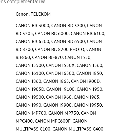
ons complémentaires
Canon
,
TELEKOM
CANON BJC3000
,
CANON BJC3200
,
CANON
BJC3205
,
CANON BJC6000
,
CANON BJC6100
,
CANON BJC6200
,
CANON BJC6500
,
CANON
BJC8200
,
CANON BJC8200 PHOTO
,
CANON
BJF860
,
CANON BJF870
,
CANON I550
,
CANON I5500
,
CANON I550X
,
CANON I560
,
CANON I6100
,
CANON I6500
,
CANON I850
,
CANON I860
,
CANON I865
,
CANON I900D
,
CANON I905D
,
CANON I9100
,
CANON I950
,
CANON I9500
,
CANON I960
,
CANON I965
,
CANON I990
,
CANON I9900
,
CANON I9950
,
CANON MP700
,
CANON MP730
,
CANON
MPC400
,
CANON MPC600F
,
CANON
MULTIPASS C100
,
CANON MULTIPASS C400
,