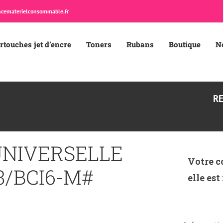
cematerielconsommable.fr
rtouches jet d’encre
Toners
Rubans
Boutique
N
R
UNIVERSELLE
Votre c
3/BCI6-M#
elle est