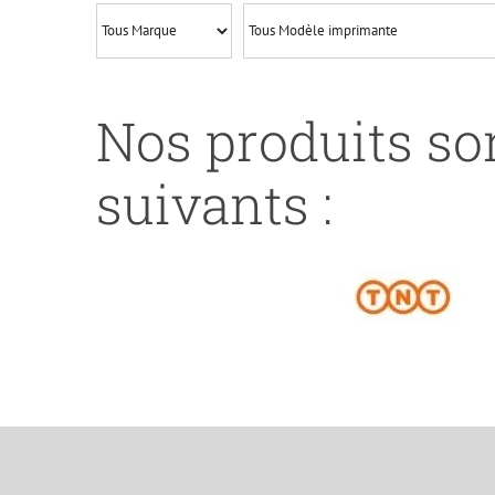
BCI3/BCI6-
M#
Nos produits son
suivants :