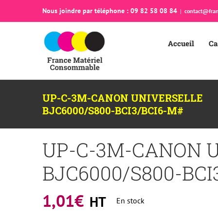
Passer
Nous joindre par téléphone : 09 82 58 08 84
|
contact@fran
au
contenu
Accueil
Ca
UP-C-3M-CANON UNIVERSELLE
BJC6000/S800-BCI3/BCI6-M#
UP-C-3M-CANON 
BJC6000/S800-BCI
1,01
€
HT
En stock