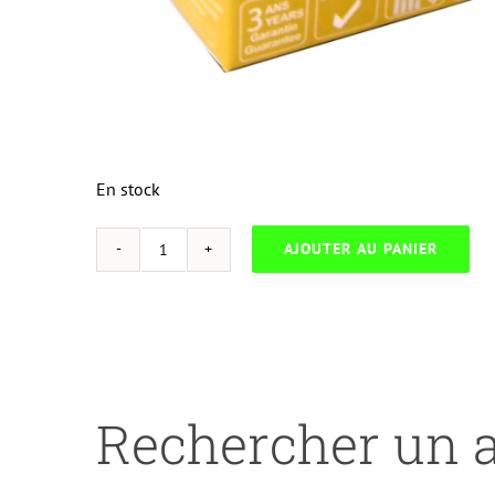
En stock
AJOUTER AU PANIER
quantité
de
UP-
C-
3M-
CANON
Rechercher un a
UNIVERSELLE
BJC6000/S800-