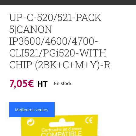
UP-C-520/521-PACK
5|CANON
IP3600/4600/4700-
CLI521/PGi520-WITH
CHIP (2BK+C+M+Y)-R
7,05
€
HT
En stock
Meilleures ventes