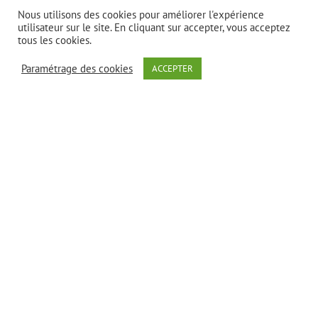
Nous utilisons des cookies pour améliorer l'expérience
> SAMSUNG
utilisateur sur le site. En cliquant sur accepter, vous acceptez
> RICOH
tous les cookies.
> XEROX
Paramétrage des cookies
ACCEPTER
> DELL
> OKI
CONTACT
19 Avenue du 8 mai 1945 – 95200 Sarcelles
Téléphone :
09 82 58 08 84
Email :
contact@francematerielconsommable.fr
SUIVEZ-NOUS