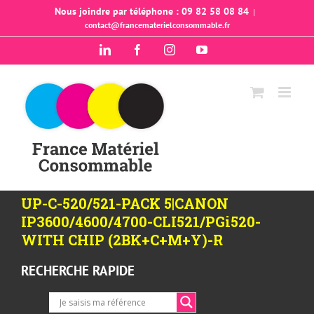
Passer
Nous joindre par téléphone : 09 82 58 08 84
|
contact@francematerielconsommable.fr
au
contenu
LinkedIn
Facebook
Instagram
YouTube
UP-C-520/521-PACK 5|CANON
IP3600/4600/4700-CLI521/PGi520-
WITH CHIP (2BK+C+M+Y)-R
RECHERCHE RAPIDE