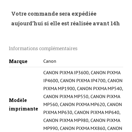
de
UP-
Votre commande sera expédiée
C-
aujourd’hui si elle est réalisée avant 14h
520/521-
PACK
5|CANON
Informations complémentaires
IP3600/4600/4700-
CLI521/PGi520-
Marque
Canon
WITH
CANON PIXMA IP3600
,
CANON PIXMA
CHIP
IP4600
,
CANON PIXMA IP4700
,
CANON
(2BK+C+M+Y)-
PIXMA MP1900
,
CANON PIXMA MP540
,
R
CANON PIXMA MP550
,
CANON PIXMA
Modèle
MP560
,
CANON PIXMA MP620
,
CANON
imprimante
PIXMA MP630
,
CANON PIXMA MP640
,
CANON PIXMA MP980
,
CANON PIXMA
MP990
,
CANON PIXMA MX860
,
CANON