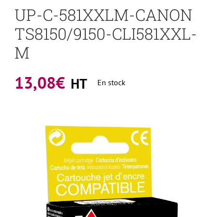
UP-C-581XXLM-CANON
TS8150/9150-CLI581XXL-
M
13,08
€
HT
En stock