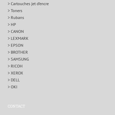
> Cartouches jet d’encre
> Toners
> Rubans
> HP
> CANON
> LEXMARK
> EPSON
> BROTHER
> SAMSUNG
> RICOH
> XEROX
> DELL
> OKI
CONTACT