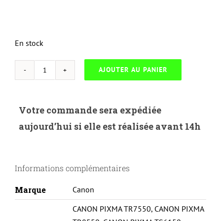
En stock
AJOUTER AU PANIER
quantité
de
UP-
Votre commande sera expédiée
C-
aujourd’hui si elle est réalisée avant 14h
581XXLM-
CANON
TS8150/9150-
Informations complémentaires
CLI581XXL-
M
Marque
Canon
CANON PIXMA TR7550
,
CANON PIXMA