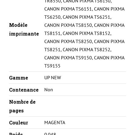
TR8550
,
CANON PIXMA TS6150
,
CANON PIXMA TS6151
,
CANON PIXMA
TS6250
,
CANON PIXMA TS6251
,
Modèle
CANON PIXMA TS8150
,
CANON PIXMA
TS8151
,
CANON PIXMA TS8152
,
imprimante
CANON PIXMA TS8250
,
CANON PIXMA
TS8251
,
CANON PIXMA TS8252
,
CANON PIXMA TS9150
,
CANON PIXMA
TS9155
Gamme
UP NEW
Contenance
Non
Nombre de
pages
Couleur
MAGENTA
Poids
0.048