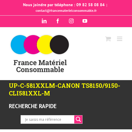
Passer
Nous joindre par téléphone : 09 82 58 08 84
|
contact@francematerielconsommable.fr
au
contenu
LinkedIn
Facebook
Instagram
YouTube
UP-C-581XXLM-CANON TS8150/9150-
CLI581XXL-M
RECHERCHE RAPIDE