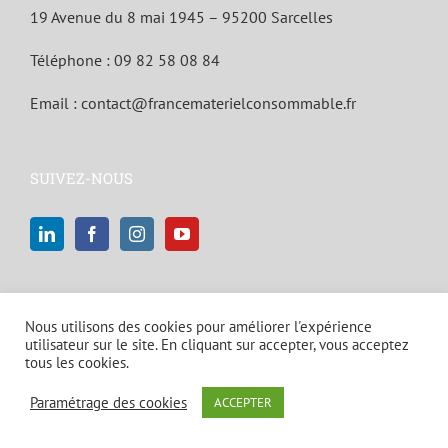
19 Avenue du 8 mai 1945 – 95200 Sarcelles
Téléphone :
09 82 58 08 84
Email :
contact@francematerielconsommable.fr
SUIVEZ-NOUS
Nous utilisons des cookies pour améliorer l'expérience
utilisateur sur le site. En cliquant sur accepter, vous acceptez
tous les cookies.
© Copyright 2021 | Tous droits réservés |
Mentions légales et politique
Paramétrage des cookies
ACCEPTER
de confidentialité