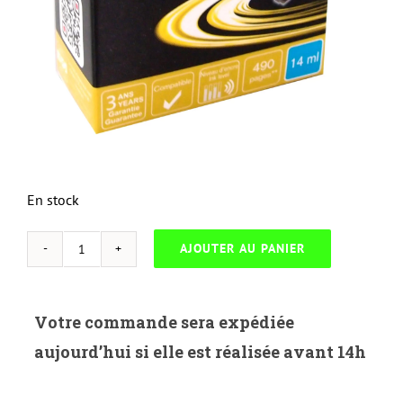
En stock
AJOUTER AU PANIER
quantité
de
UP-
Votre commande sera expédiée
C-
aujourd’hui si elle est réalisée avant 14h
8C-
CANON