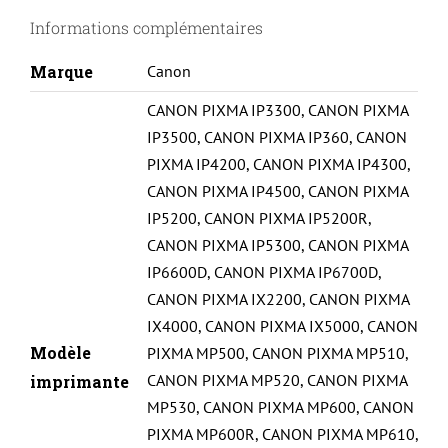
IP
Informations complémentaires
4200-
CLI8-
Marque
Canon
WITH
CANON PIXMA IP3300
,
CANON PIXMA
CHIP-
IP3500
,
CANON PIXMA IP360
,
CANON
C
PIXMA IP4200
,
CANON PIXMA IP4300
,
CANON PIXMA IP4500
,
CANON PIXMA
IP5200
,
CANON PIXMA IP5200R
,
CANON PIXMA IP5300
,
CANON PIXMA
IP6600D
,
CANON PIXMA IP6700D
,
CANON PIXMA IX2200
,
CANON PIXMA
IX4000
,
CANON PIXMA IX5000
,
CANON
Modèle
PIXMA MP500
,
CANON PIXMA MP510
,
CANON PIXMA MP520
,
CANON PIXMA
imprimante
MP530
,
CANON PIXMA MP600
,
CANON
PIXMA MP600R
,
CANON PIXMA MP610
,