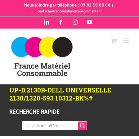
Passer
Nous joindre par téléphone : 09 82 58 08 84
|
contact@francematerielconsommable.fr
au
contenu
LinkedIn
Facebook
Instagram
YouTube
UP-D.2130B-DELL UNIVERSELLE
2130/1320-593 10312-BK%#
RECHERCHE RAPIDE