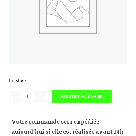
En stock
AJOUTER AU PANIER
quantité
de
UP-
Votre commande sera expédiée
D.2130B-
aujourd’hui si elle est réalisée avant 14h
DELL