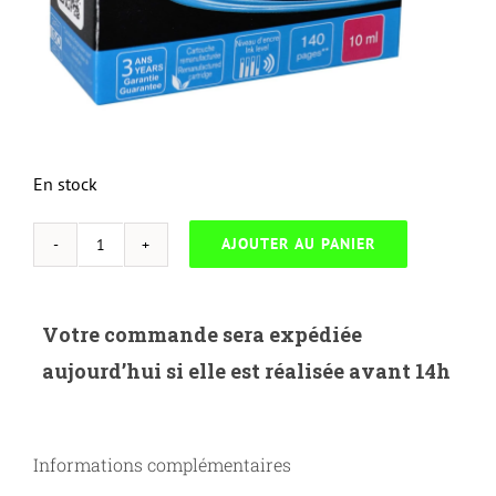
En stock
AJOUTER AU PANIER
quantité
de
UP-
Votre commande sera expédiée
E-
aujourd’hui si elle est réalisée avant 14h
128M-
EPSON
STY
Informations complémentaires
S22/SX125-