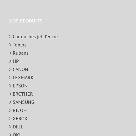
NOS PRODUITS
> Cartouches jet d’encre
> Toners
> Rubans
> HP
> CANON
> LEXMARK
> EPSON
> BROTHER
> SAMSUNG
> RICOH
> XEROX
> DELL
> OKI