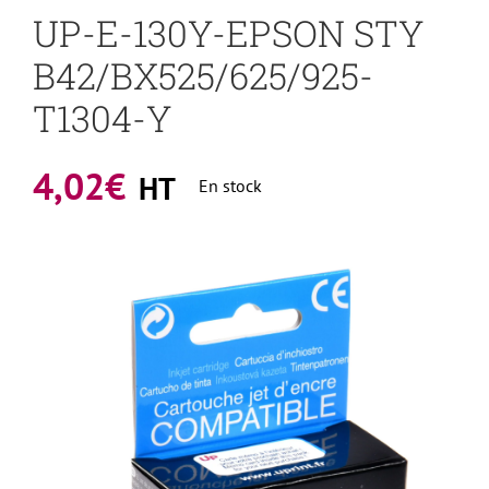
UP-E-130Y-EPSON STY
B42/BX525/625/925-
T1304-Y
4,02
€
HT
En stock