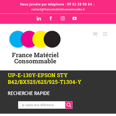
Passer
Nous joindre par téléphone : 09 82 58 08 84
|
contact@francematerielconsommable.fr
au
contenu
LinkedIn
Facebook
Instagram
YouTube
UP-E-130Y-EPSON STY
B42/BX525/625/925-T1304-Y
RECHERCHE RAPIDE