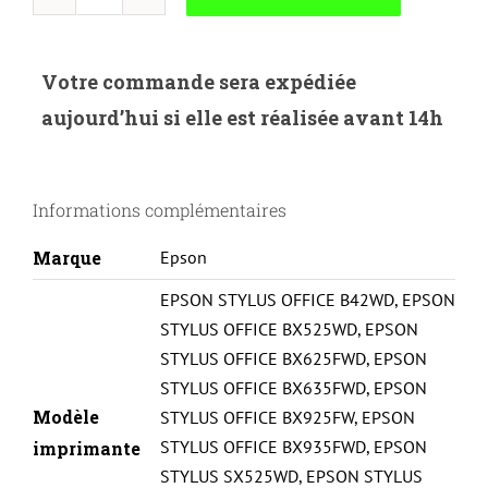
quantité
de
UP-
Votre commande sera expédiée
E-
aujourd’hui si elle est réalisée avant 14h
130Y-
EPSON
STY
Informations complémentaires
B42/BX525/625/925-
T1304-
Marque
Epson
Y
EPSON STYLUS OFFICE B42WD
,
EPSON
STYLUS OFFICE BX525WD
,
EPSON
STYLUS OFFICE BX625FWD
,
EPSON
STYLUS OFFICE BX635FWD
,
EPSON
Modèle
STYLUS OFFICE BX925FW
,
EPSON
STYLUS OFFICE BX935FWD
,
EPSON
imprimante
STYLUS SX525WD
,
EPSON STYLUS