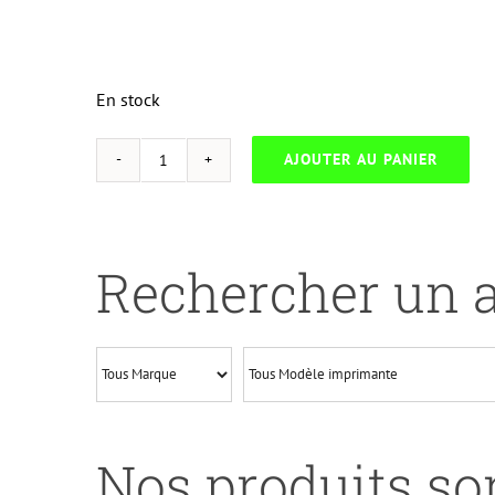
En stock
AJOUTER AU PANIER
quantité
de
UP-
E-
Rechercher un a
55B-
EPSON
STY
PHOT
RX420/425-
T055-
Nos produits son
BK#