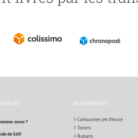
OIR PLUS
NOS PRODUITS
> Cartouches jet d’encre
ommes-nous ?
> Toners
de de SAV
> Rubans