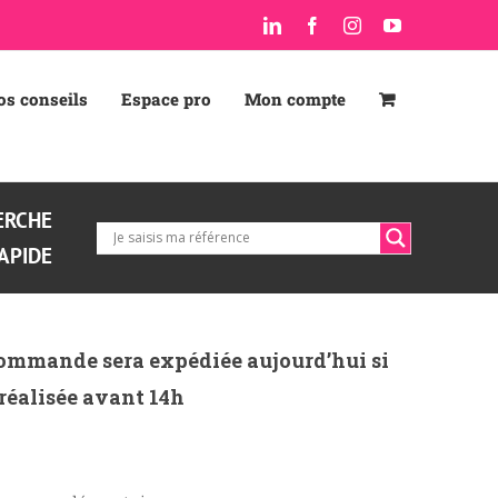
LinkedIn
Facebook
Instagram
YouTube
os conseils
Espace pro
Mon compte
ERCHE
APIDE
ommande sera expédiée aujourd’hui si
 réalisée avant 14h