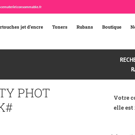
cematerielconsommable.fr
rtouches jet d’encre
Toners
Rubans
Boutique
N
RECH
R
STY PHOT
Votre c
K#
elle est