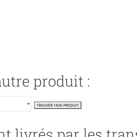
utre produit :
t livrés par les tra