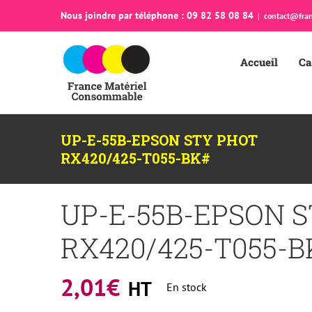
Passer
Nous joindre par téléphone : 09 82 58 08 84
|
contact@fran
au
contenu
Accueil
Ca
UP-E-55B-EPSON STY PHOT
RX420/425-T055-BK#
UP-E-55B-EPSON 
RX420/425-T055-B
2,01
€
HT
En stock