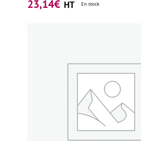
23,14
€
HT
En stock