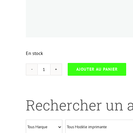
En stock
AJOUTER AU PANIER
quantité
de
UP-
H.125AM-
Rechercher un a
HP
CP1215/1515/CANON
LBP
5050-