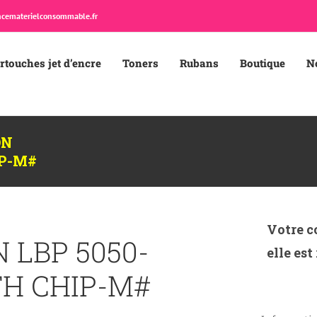
cematerielconsommable.fr
rtouches jet d’encre
Toners
Rubans
Boutique
N
ON
IP-M#
Votre c
 LBP 5050-
elle est
TH CHIP-M#