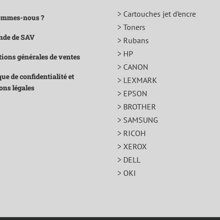
> Cartouches jet d’encre
ommes-nous ?
> Toners
de de SAV
> Rubans
> HP
ions générales de ventes
> CANON
que de confidentialité et
> LEXMARK
ons légales
> EPSON
> BROTHER
> SAMSUNG
> RICOH
> XEROX
> DELL
> OKI