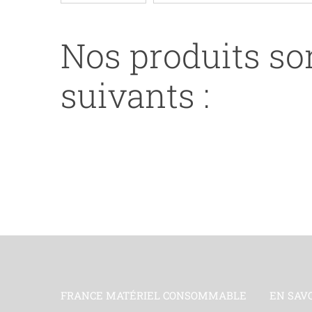
CB543A/EP716-
WITH
Nos produits son
CHIP-
M#
suivants :
FRANCE MATÉRIEL CONSOMMABLE
EN SAV