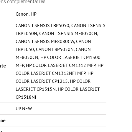
ons complémentaires
Canon
,
HP
CANON I SENSIS LBP5050
,
CANON I SENSIS
LBP5050N
,
CANON I SENSIS MF8050CN
,
CANON I SENSIS MF8080CW
,
CANON
LBP5050
,
CANON LBP5050N
,
CANON
MF8050CN
,
HP COLOR LASERJET CM1300
MFP
,
HP COLOR LASERJET CM1312 MFP
,
HP
nte
COLOR LASERJET CM1312NFI MFP
,
HP
COLOR LASERJET CP1215
,
HP COLOR
LASERJET CP1515N
,
HP COLOR LASERJET
CP1518NI
UP NEW
ce