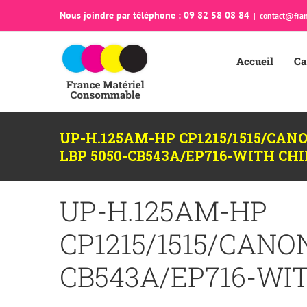
Passer
Nous joindre par téléphone : 09 82 58 08 84
|
contact@fran
au
contenu
Accueil
Ca
UP-H.125AM-HP CP1215/1515/CAN
LBP 5050-CB543A/EP716-WITH CH
UP-H.125AM-HP
CP1215/1515/CANON
CB543A/EP716-WI