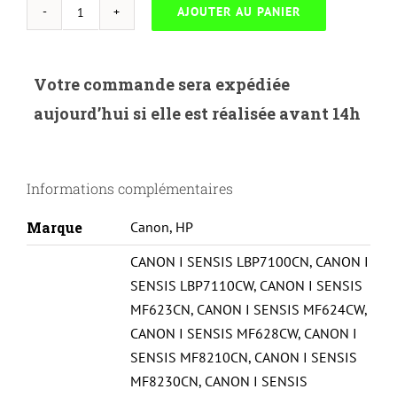
AJOUTER AU PANIER
quantité
de
UP-
Votre commande sera expédiée
H.131XB-
aujourd’hui si elle est réalisée avant 14h
HP
200M251/276/CANON
LBP7100-
Informations complémentaires
CF210X/731-
BK#
Marque
Canon
,
HP
CANON I SENSIS LBP7100CN
,
CANON I
SENSIS LBP7110CW
,
CANON I SENSIS
MF623CN
,
CANON I SENSIS MF624CW
,
CANON I SENSIS MF628CW
,
CANON I
SENSIS MF8210CN
,
CANON I SENSIS
MF8230CN
,
CANON I SENSIS