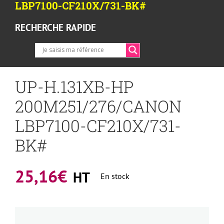
LBP7100-CF210X/731-BK#
RECHERCHE RAPIDE
UP-H.131XB-HP
200M251/276/CANON
LBP7100-CF210X/731-
BK#
25,16
€
HT
En stock