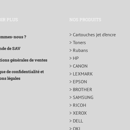
OIR PLUS
NOS PRODUITS
> Cartouches jet d’encre
ommes-nous ?
> Toners
de de SAV
> Rubans
> HP
ions générales de ventes
> CANON
que de confidentialité et
> LEXMARK
ons légales
> EPSON
> BROTHER
> SAMSUNG
> RICOH
> XEROX
> DELL
> OKI