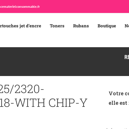
cematerielconsommable.fr
rtouches jet d’encre
Toners
Rubans
Boutique
N
R
Y
25/2320-
Votre c
18-WITH CHIP-Y
elle est