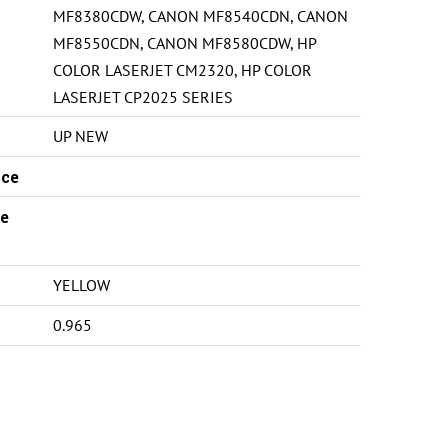
MF8380CDW
,
CANON MF8540CDN
,
CANON
MF8550CDN
,
CANON MF8580CDW
,
HP
COLOR LASERJET CM2320
,
HP COLOR
LASERJET CP2025 SERIES
UP NEW
ce
e
YELLOW
0.965