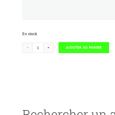
En stock
AJOUTER AU PANIER
quantité
de
UP-
H.304AY-
HP
2025/2320-
CC532/CANON
EP718-
WITH
Rechercher un a
CHIP-