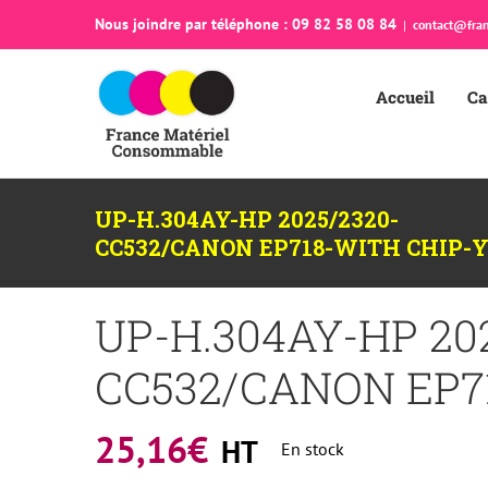
Passer
Nous joindre par téléphone : 09 82 58 08 84
|
contact@fran
au
contenu
Accueil
Ca
UP-H.304AY-HP 2025/2320-
CC532/CANON EP718-WITH CHIP-
UP-H.304AY-HP 20
CC532/CANON EP7
25,16
€
HT
En stock