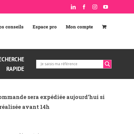
LinkedIn
Facebook
Instagram
YouTube
os conseils
Espace pro
Mon compte
ECHERCHE
RAPIDE
ommande sera expédiée aujourd’hui si
 réalisée avant 14h