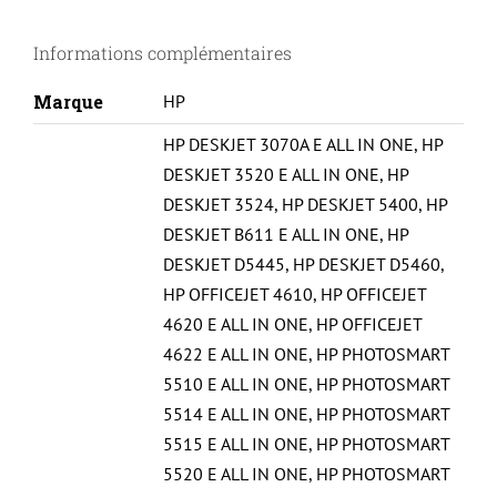
CN685-
Informations complémentaires
N°364XL-
NEW
Marque
HP
CHIP
HP DESKJET 3070A E ALL IN ONE
,
HP
2-
DESKJET 3520 E ALL IN ONE
,
HP
REMA-
DESKJET 3524
,
HP DESKJET 5400
,
HP
C
DESKJET B611 E ALL IN ONE
,
HP
DESKJET D5445
,
HP DESKJET D5460
,
HP OFFICEJET 4610
,
HP OFFICEJET
4620 E ALL IN ONE
,
HP OFFICEJET
4622 E ALL IN ONE
,
HP PHOTOSMART
5510 E ALL IN ONE
,
HP PHOTOSMART
5514 E ALL IN ONE
,
HP PHOTOSMART
5515 E ALL IN ONE
,
HP PHOTOSMART
5520 E ALL IN ONE
,
HP PHOTOSMART