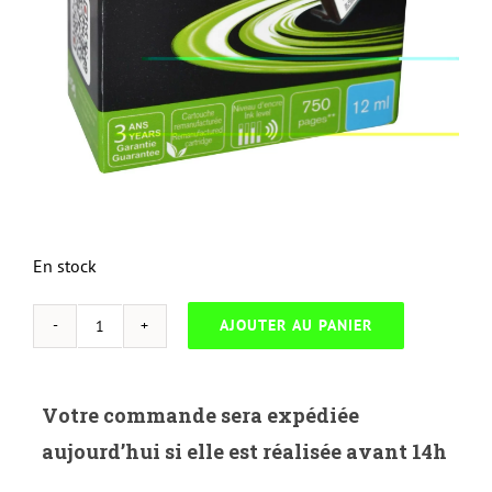
En stock
AJOUTER AU PANIER
quantité
de
UP-
Votre commande sera expédiée
H-
aujourd’hui si elle est réalisée avant 14h
364XLC-
HP