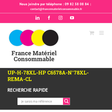
Passer
Nous joindre par téléphone : 09 82 58 08 84
|
contact@francematerielconsommable.fr
au
contenu
LinkedIn
Facebook
Instagram
YouTube
UP-H-78XL-HP C6578A-N°78XL-
REMA-CL
RECHERCHE RAPIDE