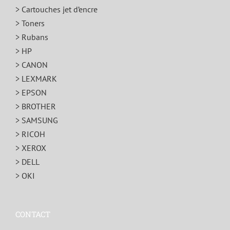
> Cartouches jet d’encre
> Toners
> Rubans
> HP
> CANON
> LEXMARK
> EPSON
> BROTHER
> SAMSUNG
> RICOH
> XEROX
> DELL
> OKI
CONTACT