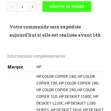
AJOUTER AU PANIER
quantité
de
UP-
Votre commande sera expédiée
H-
aujourd’hui si elle est réalisée avant 14h
78XL-
HP
C6578A-
Informations complémentaires
N°78XL-
REMA-
Marque
HP
CL
HP COLOR COPIER 180
,
HP COLOR
COPIER 190
,
HP COLOR COPIER 280
,
HP COLOR COPIER 290
,
HP COLOR
COPIER 310
,
HP DESKJET 1180C
,
HP
DESKJET 1220C
,
HP DESKJET 1280
SERIES
,
HP DESKJET 3810
,
HP DESKJET