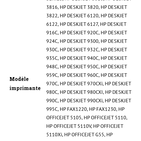
3816
,
HP DESKJET 3820
,
HP DESKJET
3822
,
HP DESKJET 6120
,
HP DESKJET
6122
,
HP DESKJET 6127
,
HP DESKJET
916C
,
HP DESKJET 920C
,
HP DESKJET
924C
,
HP DESKJET 9300
,
HP DESKJET
930C
,
HP DESKJET 932C
,
HP DESKJET
935C
,
HP DESKJET 940C
,
HP DESKJET
948C
,
HP DESKJET 950C
,
HP DESKJET
959C
,
HP DESKJET 960C
,
HP DESKJET
Modèle
970C
,
HP DESKJET 970CXi
,
HP DESKJET
imprimante
980C
,
HP DESKJET 980CXI
,
HP DESKJET
990C
,
HP DESKJET 990CXi
,
HP DESKJET
995C
,
HP FAX1220
,
HP FAX1230
,
HP
OFFICEJET 5105
,
HP OFFICEJET 5110
,
HP OFFICEJET 5110V
,
HP OFFICEJET
5110Xi
,
HP OFFICEJET G55
,
HP