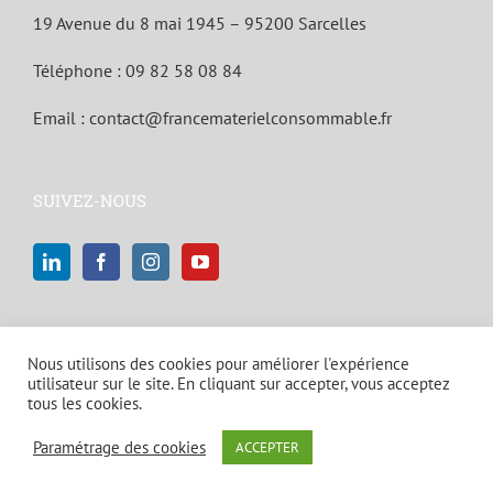
19 Avenue du 8 mai 1945 – 95200 Sarcelles
Téléphone :
09 82 58 08 84
Email :
contact@francematerielconsommable.fr
SUIVEZ-NOUS
Nous utilisons des cookies pour améliorer l'expérience
utilisateur sur le site. En cliquant sur accepter, vous acceptez
tous les cookies.
© Copyright 2021 | Tous droits réservés |
Mentions légales et politique
Paramétrage des cookies
ACCEPTER
de confidentialité