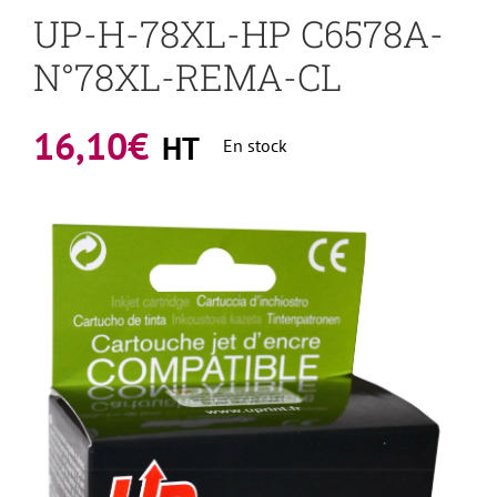
UP-H-78XL-HP C6578A-
N°78XL-REMA-CL
16,10
€
HT
En stock