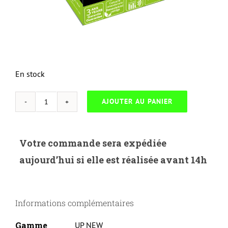
En stock
AJOUTER AU PANIER
quantité
de
UP-
Votre commande sera expédiée
H-
aujourd’hui si elle est réalisée avant 14h
903XLB-
HP
T6M15AE-
Informations complémentaires
N°903XL-
BK-
Gamme
UP NEW