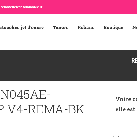
cematerielconsommable.fr
rtouches jet d’encre
Toners
Rubans
Boutique
N
R
CN045AE-
Votre c
P V4-REMA-BK
elle est