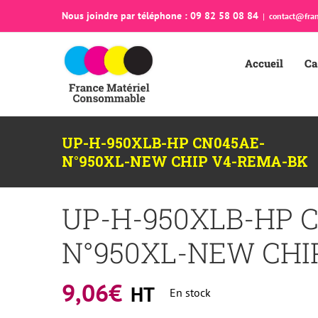
Passer
Nous joindre par téléphone : 09 82 58 08 84
|
contact@fran
au
contenu
Accueil
Ca
UP-H-950XLB-HP CN045AE-
N°950XL-NEW CHIP V4-REMA-BK
UP-H-950XLB-HP 
N°950XL-NEW CHI
9,06
€
HT
En stock