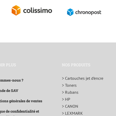
OIR PLUS
NOS PRODUITS
> Cartouches jet d’encre
ommes-nous ?
> Toners
de de SAV
> Rubans
> HP
ions générales de ventes
> CANON
que de confidentialité et
> LEXMARK