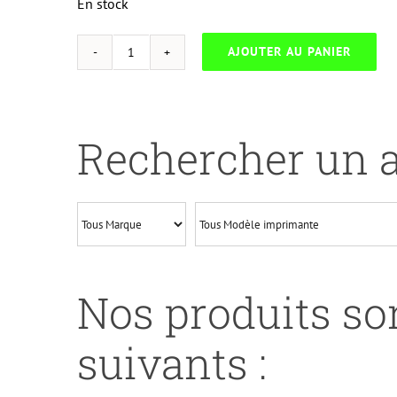
En stock
AJOUTER AU PANIER
quantité
de
UP-
H-
Rechercher un a
950XLB-
HP
CN045AE-
N°950XL-
NEW
CHIP
Nos produits son
V4-
REMA-
suivants :
BK