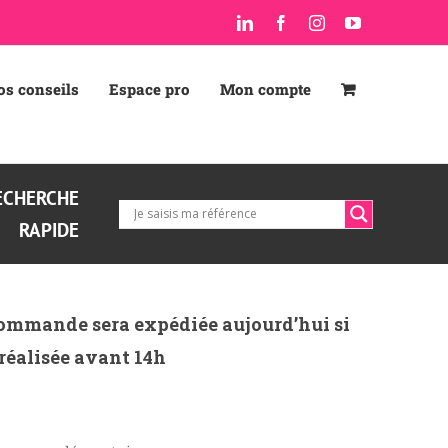
LinkedIn
Facebook
Instagram
YouTube
os conseils
Espace pro
Mon compte
ECHERCHE
RAPIDE
ommande sera expédiée aujourd’hui si
 réalisée avant 14h