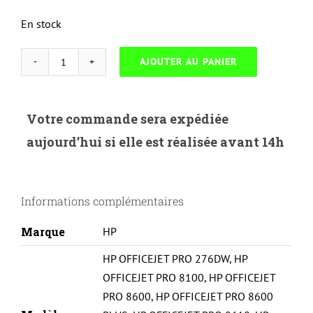
En stock
AJOUTER AU PANIER
quantité
de
UP-
Votre commande sera expédiée
H-
aujourd’hui si elle est réalisée avant 14h
951XLC-
HP
CN046AE-
Informations complémentaires
N°951XL-
NEW
Marque
HP
CHIP
HP OFFICEJET PRO 276DW
,
HP
V4-
OFFICEJET PRO 8100
,
HP OFFICEJET
REMA-
PRO 8600
,
HP OFFICEJET PRO 8600
C