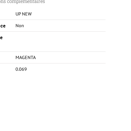
ons complémentaires
UP NEW
ce
Non
e
MAGENTA
0.069