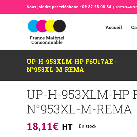
Passer
Nous joindre par téléphone : 09 82 58 08 84
|
contact@fran
au
contenu
Accueil
Ca
UP-H-953XLM-HP F6U17AE -
N°953XL-M-REMA
UP-H-953XLM-HP F
N°953XL-M-REMA
18,11
€
HT
En stock