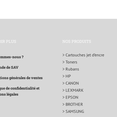
OIR PLUS
NOS PRODUITS
> Cartouches jet d’encre
ommes-nous ?
> Toners
de de SAV
> Rubans
> HP
ions générales de ventes
> CANON
que de confidentialité et
> LEXMARK
ons légales
> EPSON
> BROTHER
> SAMSUNG