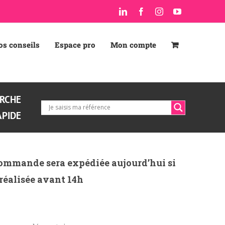
LinkedIn
Facebook
Instagram
YouTube
os conseils
Espace pro
Mon compte
RCHE
APIDE
ommande sera expédiée aujourd’hui si
 réalisée avant 14h