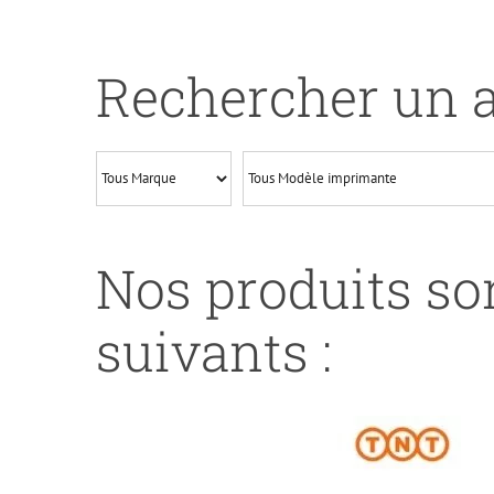
de
UP-
H-
Rechercher un a
953XLM-
HP
F6U17AE
-
N°953XL-
M-
Nos produits son
REMA
suivants :