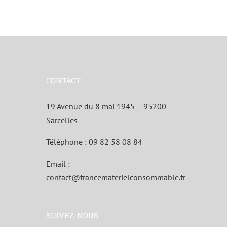
CONTACT
19 Avenue du 8 mai 1945 – 95200
Sarcelles
Téléphone :
09 82 58 08 84
Email :
contact@francematerielconsommable.fr
SUIVEZ-NOUS