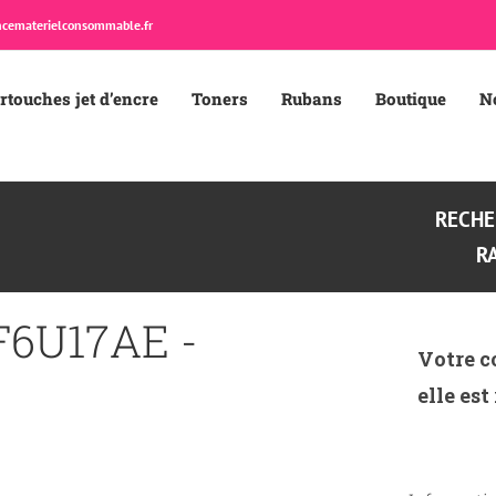
cematerielconsommable.fr
rtouches jet d’encre
Toners
Rubans
Boutique
N
RECHE
R
6U17AE -
Votre c
elle est