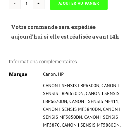
AJOUTER AU PANIER
quantité
de
UP
Votre commande sera expédiée
HYBRIDE-
aujourd’hui si elle est réalisée avant 14h
H.05X-
HP
2055/CANON
Informations complémentaires
LBP6300-
CE505X/EP719-
Marque
Canon
,
HP
WITH
CANON I SENSIS LBP6300N
,
CANON I
CHIP
SENSIS LBP6650DN
,
CANON I SENSIS
LBP6670DN
,
CANON I SENSIS MF411
,
CANON I SENSIS MF5840DN
,
CANON I
SENSIS MF5850DN
,
CANON I SENSIS
MF5870
,
CANON I SENSIS MF5880DN
,