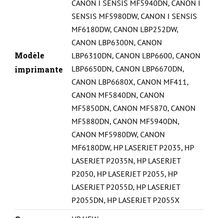
CANON I SENSIS MF5940DN
,
CANON I
SENSIS MF5980DW
,
CANON I SENSIS
MF6180DW
,
CANON LBP252DW
,
CANON LBP6300N
,
CANON
Modèle
LBP6310DN
,
CANON LBP6600
,
CANON
LBP6650DN
,
CANON LBP6670DN
,
imprimante
CANON LBP6680X
,
CANON MF411
,
CANON MF5840DN
,
CANON
MF5850DN
,
CANON MF5870
,
CANON
MF5880DN
,
CANON MF5940DN
,
CANON MF5980DW
,
CANON
MF6180DW
,
HP LASERJET P2035
,
HP
LASERJET P2035N
,
HP LASERJET
P2050
,
HP LASERJET P2055
,
HP
LASERJET P2055D
,
HP LASERJET
P2055DN
,
HP LASERJET P2055X