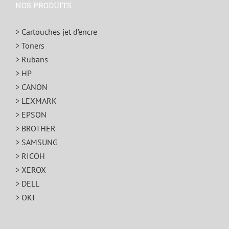
NOS PRODUITS
> Cartouches jet d’encre
> Toners
> Rubans
> HP
> CANON
> LEXMARK
> EPSON
> BROTHER
> SAMSUNG
> RICOH
> XEROX
> DELL
> OKI