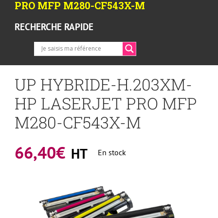
PRO MFP M280-CF543X-M
RECHERCHE RAPIDE
UP HYBRIDE-H.203XM-
HP LASERJET PRO MFP
M280-CF543X-M
66,40
€
HT
En stock