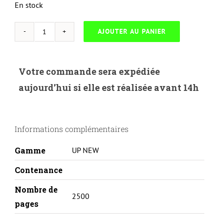
En stock
AJOUTER AU PANIER
quantité
de
UP
Votre commande sera expédiée
HYBRIDE-
aujourd’hui si elle est réalisée avant 14h
H.203XM-
HP
LASERJET
Informations complémentaires
PRO
MFP
Gamme
UP NEW
M280-
CF543X-
Contenance
M
Nombre de
2500
pages