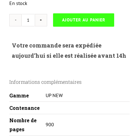
En stock
AJOUTER AU PANIER
quantité
de
UP
Votre commande sera expédiée
HYBRIDE-
aujourd’hui si elle est réalisée avant 14h
H.205AC-
HP
LASERJET
Informations complémentaires
PRO
MFP
Gamme
UP NEW
M180-
CF531A-
Contenance
C
Nombre de
900
pages