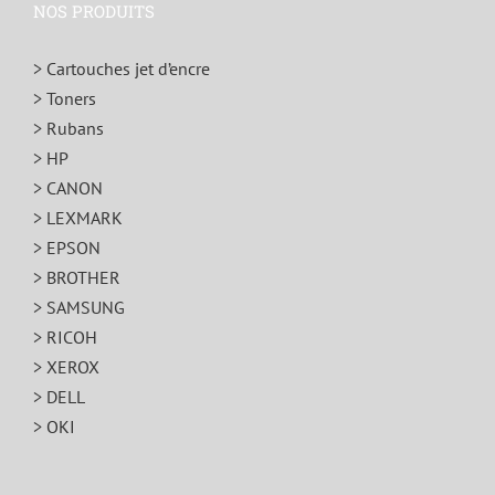
NOS PRODUITS
> Cartouches jet d’encre
> Toners
> Rubans
> HP
> CANON
> LEXMARK
> EPSON
> BROTHER
> SAMSUNG
> RICOH
> XEROX
> DELL
> OKI