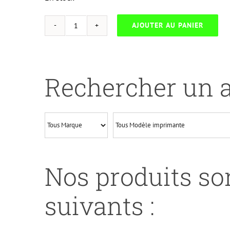
AJOUTER AU PANIER
quantité
de
UP
HYBRIDE-
Rechercher un a
H.30X-
HP
LASERJET
PRO
M203/
M227-
Nos produits son
CF230X
suivants :