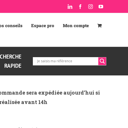
LinkedIn
Facebook
Instagram
YouTube
os conseils
Espace pro
Mon compte
CHERCHE
RAPIDE
ommande sera expédiée aujourd’hui si
 réalisée avant 14h