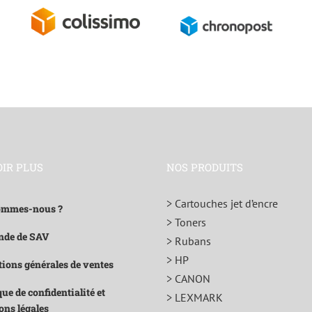
OIR PLUS
NOS PRODUITS
> Cartouches jet d’encre
ommes-nous ?
> Toners
de de SAV
> Rubans
> HP
ions générales de ventes
> CANON
que de confidentialité et
> LEXMARK
ons légales