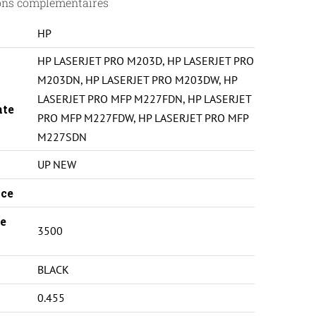
ons complémentaires
HP
HP LASERJET PRO M203D
,
HP LASERJET PRO
M203DN
,
HP LASERJET PRO M203DW
,
HP
LASERJET PRO MFP M227FDN
,
HP LASERJET
nte
PRO MFP M227FDW
,
HP LASERJET PRO MFP
M227SDN
UP NEW
ce
e
3500
BLACK
0.455