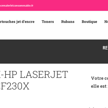
cematerielconsommable.fr
rtouches jet d’encre
Toners
Rubans
Boutique
N
RE
X-HP LASERJET
Votre c
CF230X
elle est