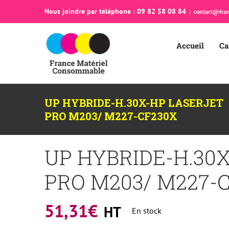
Passer
Nous joindre par téléphone : 09 82 58 08 84
|
contact@fran
au
contenu
Accueil
Ca
UP HYBRIDE-H.30X-HP LASERJET
PRO M203/ M227-CF230X
UP HYBRIDE-H.30
PRO M203/ M227-
51,31
€
HT
En stock