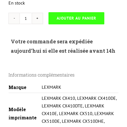
En stock
AJOUTER AU PANIER
quantité
de
UP
Votre commande sera expédiée
HYBRIDE-
aujourd’hui si elle est réalisée avant 14h
L.802HM-
LEXMARK
CX410/510de-
Informations complémentaires
80C2HM0-
M
Marque
LEXMARK
LEXMARK CX410
,
LEXMARK CX410DE
,
LEXMARK CX410DTE
,
LEXMARK
Modèle
CX410E
,
LEXMARK CX510
,
LEXMARK
imprimante
CX510DE
,
LEXMARK CX510DHE
,