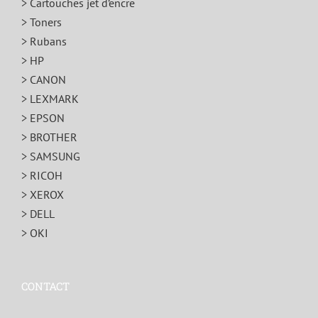
> Cartouches jet d’encre
> Toners
> Rubans
> HP
> CANON
> LEXMARK
> EPSON
> BROTHER
> SAMSUNG
> RICOH
> XEROX
> DELL
> OKI
CONTACT