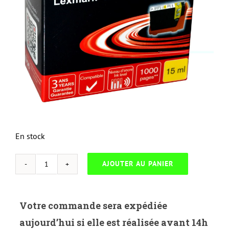
En stock
AJOUTER AU PANIER
quantité
de
UP-
Votre commande sera expédiée
L-
aujourd’hui si elle est réalisée avant 14h
150XLY-