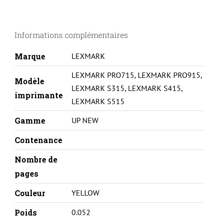
LEXMARK
S515-
Informations complémentaires
N°150XL/14N1618E-
Y#
Marque
LEXMARK
LEXMARK PRO715
,
LEXMARK PRO915
,
Modèle
LEXMARK S315
,
LEXMARK S415
,
imprimante
LEXMARK S515
Gamme
UP NEW
Contenance
Nombre de
pages
Couleur
YELLOW
Poids
0.052