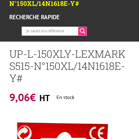
N°150XL/14N1618E-Y#
RECHERCHE RAPIDE
UP-L-150XLY-LEXMARK
S515-N°150XL/14N1618E-
Y#
9,06
€
HT
En stock