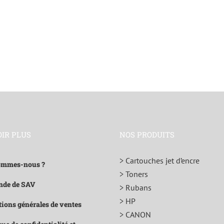
OIR PLUS
NOS PRODUITS
> Cartouches jet d’encre
ommes-nous ?
> Toners
de de SAV
> Rubans
> HP
ions générales de ventes
> CANON