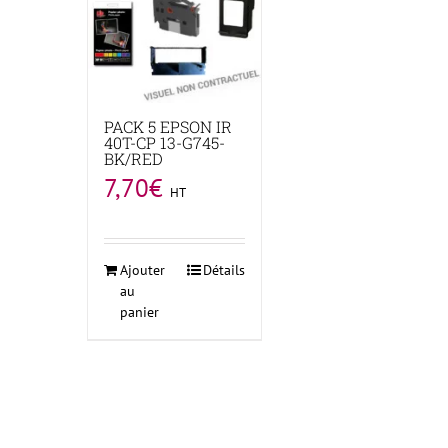
PACK 5 EPSON IR
40T-CP 13-G745-
BK/RED
7,70
€
HT
Ajouter
Détails
au
panier