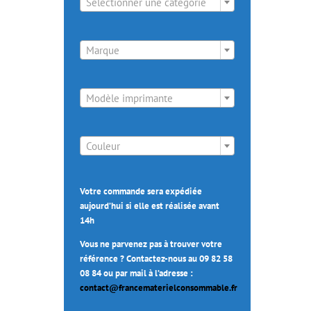
Sélectionner une catégorie

Marque

Modèle imprimante

Couleur
Votre commande sera expédiée
aujourd’hui si elle est réalisée avant
14h
Vous ne parvenez pas à trouver votre
référence ? Contactez-nous au 09 82 58
08 84 ou par mail à l’adresse :
contact@francematerielconsommable.fr