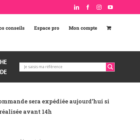
LinkedIn
Facebook
Instagram
YouTube
os conseils
Espace pro
Mon compte
CHE
IDE
ommande sera expédiée aujourd’hui si
 réalisée avant 14h