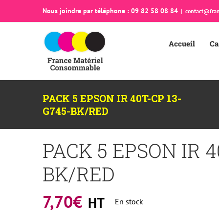
Passer
Nous joindre par téléphone : 09 82 58 08 84
|
contact@fran
au
contenu
Accueil
Ca
PACK 5 EPSON IR 40T-CP 13-
G745-BK/RED
PACK 5 EPSON IR 4
BK/RED
7,70
€
HT
En stock