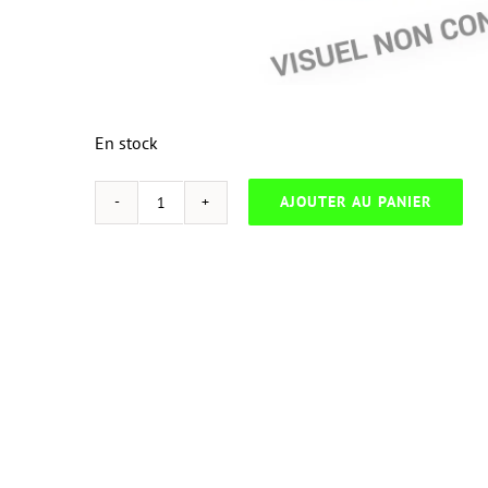
En stock
AJOUTER AU PANIER
quantité
de
PACK
5
EPSON
IR
40T-
CP
13-
G745-