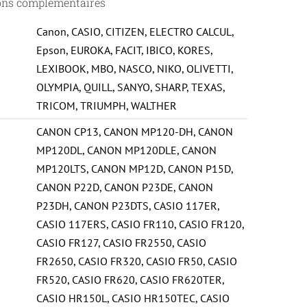
ons complémentaires
Canon
,
CASIO
,
CITIZEN
,
ELECTRO CALCUL
,
Epson
,
EUROKA
,
FACIT
,
IBICO
,
KORES
,
LEXIBOOK
,
MBO
,
NASCO
,
NIKO
,
OLIVETTI
,
OLYMPIA
,
QUILL
,
SANYO
,
SHARP
,
TEXAS
,
TRICOM
,
TRIUMPH
,
WALTHER
CANON CP13
,
CANON MP120-DH
,
CANON
MP120DL
,
CANON MP120DLE
,
CANON
MP120LTS
,
CANON MP12D
,
CANON P15D
,
CANON P22D
,
CANON P23DE
,
CANON
P23DH
,
CANON P23DTS
,
CASIO 117ER
,
CASIO 117ERS
,
CASIO FR110
,
CASIO FR120
,
CASIO FR127
,
CASIO FR2550
,
CASIO
FR2650
,
CASIO FR320
,
CASIO FR50
,
CASIO
FR520
,
CASIO FR620
,
CASIO FR620TER
,
CASIO HR150L
,
CASIO HR150TEC
,
CASIO