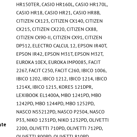
HR150TER
,
CASIO HR160L
,
CASIO HR170L
,
CASIO HR18
,
CASIO HR21
,
CASIO HR8B
,
CITIZEN CX123
,
CITIZEN CX140
,
CITIZEN
CX215
,
CITIZEN CX220
,
CITIZEN CX88
,
CITIZEN CX90-II
,
CITIZEN CX91
,
CITIZEN
DP512
,
ELECTRO CALCUL 12
,
EPSON IR40T
,
EPSON IR42
,
EPSON M31T
,
EPSON M32T
,
EUROKA 10EX
,
EUROKA IMP0085
,
FACIT
2267
,
FACIT C250
,
FACIT C260
,
IBICO 1006
,
IBICO 1202
,
IBICO 1212
,
IBICO 1214
,
IBICO
1214X
,
IBICO 1215
,
KORES 121DPR
,
LEXIBOOK EL1400A
,
MBO 1241PD
,
MBO
1242PD
,
MBO 1244PD
,
MBO 1252PD
,
NASCO NS5212PD
,
NASCO P2504
,
NASCO
P33
,
NIKO 1231PD
,
NIKO 1232PD
,
OLIVETTI
nte
2200
,
OLIVETTI 710PD
,
OLIVETTI 712PD
,
OLIVETTI 800PD
,
OLIVETTI 810PD
,