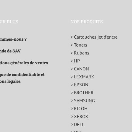
OIR PLUS
NOS PRODUITS
> Cartouches jet d’encre
ommes-nous ?
> Toners
de de SAV
> Rubans
> HP
ions générales de ventes
> CANON
que de confidentialité et
> LEXMARK
ons légales
> EPSON
> BROTHER
> SAMSUNG
> RICOH
> XEROX
> DELL