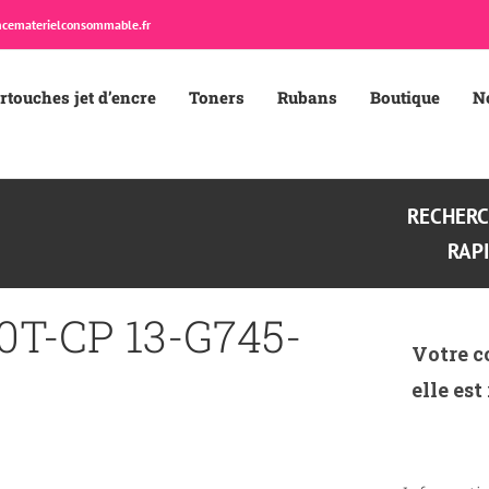
cematerielconsommable.fr
rtouches jet d’encre
Toners
Rubans
Boutique
N
RECHER
RAP
0T-CP 13-G745-
Votre c
elle est