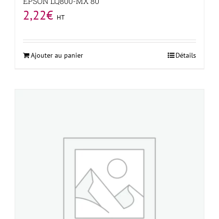
EPSON LQ800-MX 80
2,22
€
HT
Ajouter au panier
Détails