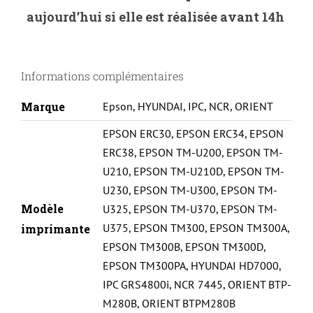
ERC
aujourd’hui si elle est réalisée avant 14h
30/34/38-
PURPLE
Informations complémentaires
Marque
Epson
,
HYUNDAI
,
IPC
,
NCR
,
ORIENT
EPSON ERC30
,
EPSON ERC34
,
EPSON
ERC38
,
EPSON TM-U200
,
EPSON TM-
U210
,
EPSON TM-U210D
,
EPSON TM-
U230
,
EPSON TM-U300
,
EPSON TM-
Modèle
U325
,
EPSON TM-U370
,
EPSON TM-
U375
,
EPSON TM300
,
EPSON TM300A
,
imprimante
EPSON TM300B
,
EPSON TM300D
,
EPSON TM300PA
,
HYUNDAI HD7000
,
IPC GRS4800i
,
NCR 7445
,
ORIENT BTP-
M280B
,
ORIENT BTPM280B