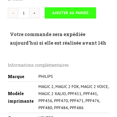
AJOUTER AU PANIER
quantité
de
PHILIPS
Votre commande sera expédiée
MAGIC
aujourd’hui si elle est réalisée avant 14h
VOX
II-
PFA321-
Informations complémentaires
BOX
OF
Marque
PHILIPS
2
MAGIC 2
,
MAGIC 2 FOX
,
MAGIC 2 VOICE
,
Modèle
MAGIC 2 XALIO
,
PPF411
,
PPF441
,
PPF456
,
PPF470
,
PPF471
,
PPF476
,
imprimante
PPF480
,
PPF484
,
PPF486