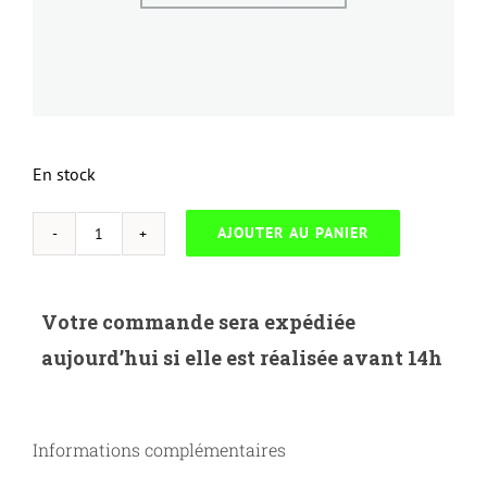
En stock
AJOUTER AU PANIER
quantité
de
EPSON
Votre commande sera expédiée
LQ1000/1050-
aujourd’hui si elle est réalisée avant 14h
MX100
Informations complémentaires