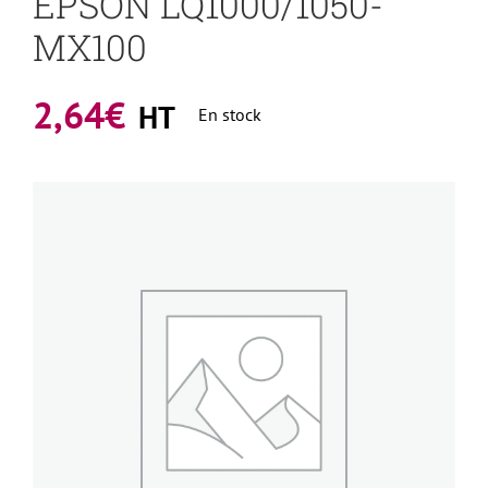
EPSON LQ1000/1050-
MX100
2,64
€
HT
En stock