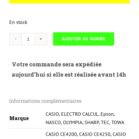
En stock
AJOUTER AU PANIER
quantité
de
EPSON
Votre commande sera expédiée
ERC
aujourd’hui si elle est réalisée avant 14h
32-
BK
Informations complémentaires
CASIO
,
ELECTRO CALCUL
,
Epson
,
Marque
NASCO
,
OLYMPIA
,
SHARP
,
TEC
,
TOWA
CASIO CE4200
,
CASIO CE4250
,
CASIO