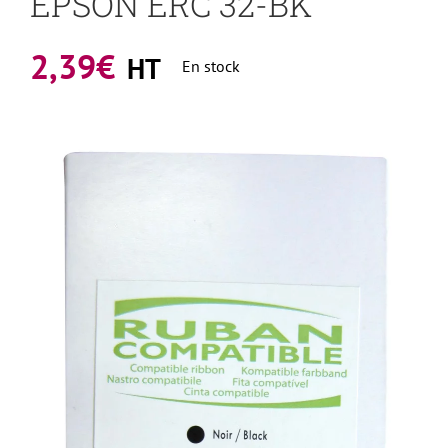
EPSON ERC 32-BK
2,39
€
HT
En stock