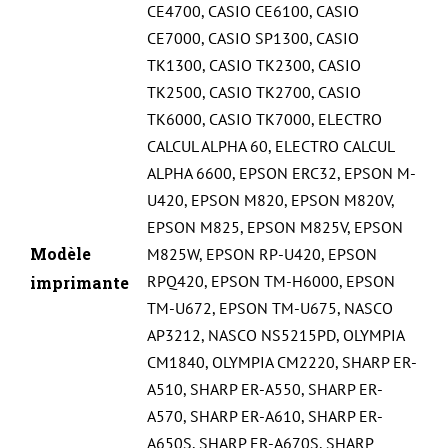
CE4700
,
CASIO CE6100
,
CASIO
CE7000
,
CASIO SP1300
,
CASIO
TK1300
,
CASIO TK2300
,
CASIO
TK2500
,
CASIO TK2700
,
CASIO
TK6000
,
CASIO TK7000
,
ELECTRO
CALCUL ALPHA 60
,
ELECTRO CALCUL
ALPHA 6600
,
EPSON ERC32
,
EPSON M-
U420
,
EPSON M820
,
EPSON M820V
,
EPSON M825
,
EPSON M825V
,
EPSON
Modèle
M825W
,
EPSON RP-U420
,
EPSON
RPQ420
,
EPSON TM-H6000
,
EPSON
imprimante
TM-U672
,
EPSON TM-U675
,
NASCO
AP3212
,
NASCO NS5215PD
,
OLYMPIA
CM1840
,
OLYMPIA CM2220
,
SHARP ER-
A510
,
SHARP ER-A550
,
SHARP ER-
A570
,
SHARP ER-A610
,
SHARP ER-
A650S
,
SHARP ER-A670S
,
SHARP