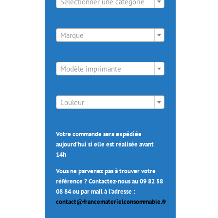
Sélectionner une catégorie

Marque

Modèle imprimante

Couleur
Votre commande sera expédiée
aujourd’hui si elle est réalisée avant
14h
Vous ne parvenez pas à trouver votre
référence ? Contactez-nous au 09 82 58
08 84 ou par mail à l’adresse :
contact@francematerielconsommable.fr