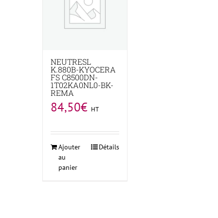
NEUTRESL
K.880B-KYOCERA
FS C8500DN-
1T02KA0NL0-BK-
REMA
84,50
€
HT
Ajouter
Détails
au
panier