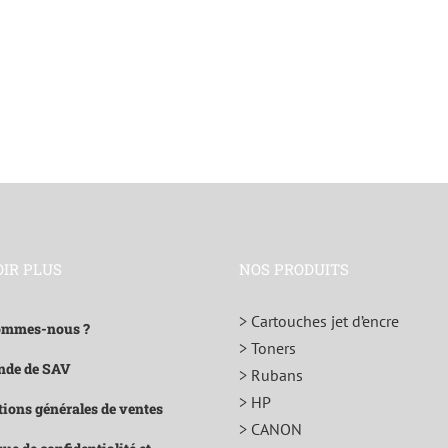
OIR PLUS
NOS PRODUITS
> Cartouches jet d’encre
ommes-nous ?
> Toners
de de SAV
> Rubans
> HP
ions générales de ventes
> CANON