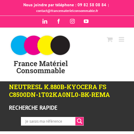
Passer
Nous joindre par téléphone : 09 82 58 08 84
|
contact@francematerielconsommable.fr
au
contenu
LinkedIn
Facebook
Instagram
YouTube
NEUTRESL K.880B-KYOCERA FS
C8500DN-1T02KA0NL0-BK-REMA
RECHERCHE RAPIDE