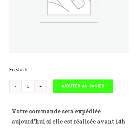
En stock
AJOUTER AU PANIER
quantité
de
NEUTRESL
Votre commande sera expédiée
K.880B-
aujourd’hui si elle est réalisée avant 14h
KYOCERA
FS