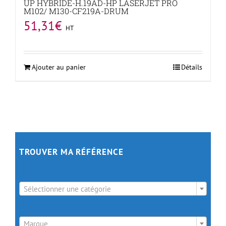
UP HYBRIDE-H.19AD-HP LASERJET PRO
M102/ M130-CF219A-DRUM
51,31
€
HT
Ajouter au panier
Détails
TROUVER MA RÉFÉRENCE

Sélectionner une catégorie

Marque