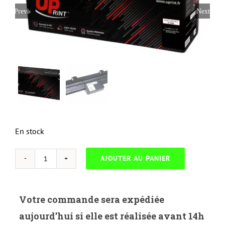
Previous
Next
En stock
AJOUTER AU PANIER
quantité
de
UP
Votre commande sera expédiée
HYBRIDE-
aujourd’hui si elle est réalisée avant 14h
H.19AD-