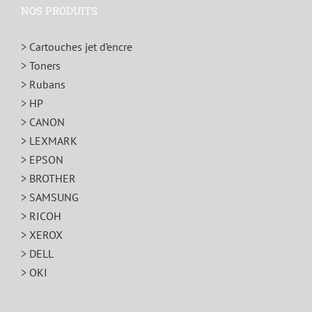
NOS PRODUITS
> Cartouches jet d’encre
> Toners
> Rubans
> HP
> CANON
> LEXMARK
> EPSON
> BROTHER
> SAMSUNG
> RICOH
> XEROX
> DELL
> OKI