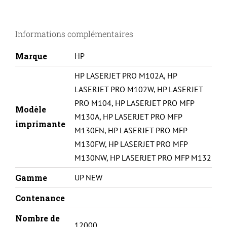
HP
LASERJET
Informations complémentaires
PRO
M102/
Marque
HP
M130-
HP LASERJET PRO M102A
,
HP
CF219A-
LASERJET PRO M102W
,
HP LASERJET
DRUM
PRO M104
,
HP LASERJET PRO MFP
Modèle
M130A
,
HP LASERJET PRO MFP
imprimante
M130FN
,
HP LASERJET PRO MFP
M130FW
,
HP LASERJET PRO MFP
M130NW
,
HP LASERJET PRO MFP M132
Gamme
UP NEW
Contenance
Nombre de
12000