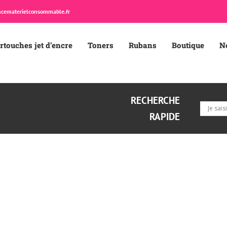
cematerielconsommable.fr
rtouches jet d’encre
Toners
Rubans
Boutique
N
RECHERCHE
RAPIDE