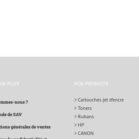
OIR PLUS
NOS PRODUITS
> Cartouches jet d’encre
ommes-nous ?
> Toners
de de SAV
> Rubans
> HP
ions générales de ventes
> CANON