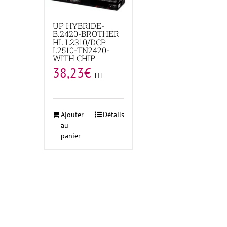
UP HYBRIDE-
B.2420-BROTHER
HL L2310/DCP
L2510-TN2420-
WITH CHIP
38,23
€
HT
Ajouter
Détails
au
panier