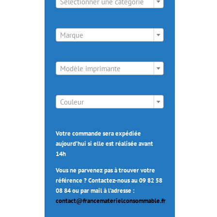
Sélectionner une catégorie

Marque

Modèle imprimante

Couleur
Votre commande sera expédiée
aujourd’hui si elle est réalisée avant
14h
Vous ne parvenez pas à trouver votre
référence ? Contactez-nous au 09 82 58
08 84 ou par mail à l’adresse :
contact@francematerielconsommable.fr